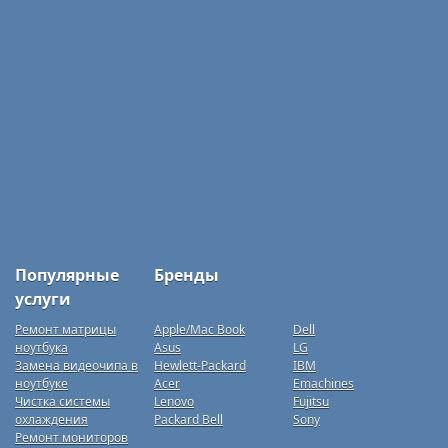
Популярные
Бренды
услуги
Ремонт матрицы
Apple/Mac Book
Dell
ноутбука
Asus
LG
Замена видеочипа в
Hewlett-Packard
IBM
ноутбуке
Acer
Emachines
Чистка системы
Lenovo
Fujitsu
охлаждения
Packard Bell
Sony
Ремонт мониторов