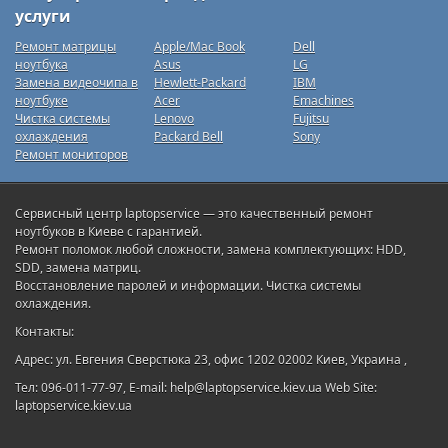
услуги
Ремонт матрицы
Apple/Mac Book
Dell
ноутбука
Asus
LG
Замена видеочипа в
Hewlett-Packard
IBM
ноутбуке
Acer
Emachines
Чистка системы
Lenovo
Fujitsu
охлаждения
Packard Bell
Sony
Ремонт мониторов
Сервисный центр laptopservice — это качественный ремонт
ноутбуков в Киеве с гарантией.
Ремонт поломок любой сложности, замена комплектующих: HDD,
SDD, замена матриц.
Восстановление паролей и информации. Чистка системы
охлаждения.
Контакты:
Адрес: ул. Евгения Сверстюка 23, офис 1202 02002 Киев, Украина ,
Тел: 096-011-77-97, E-mail: help@laptopservice.kiev.ua Web Site:
laptopservice.kiev.ua