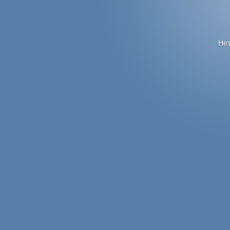
записям
Не