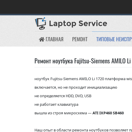
Skip
to
content
ГЛАВНАЯ
РЕМОНТ
ТИПОВЫЕ НЕИСП
Ремонт ноутбука Fujitsu-Siemens AMILO Li
ноутбук Fujitsu-Siemens AMILO Li 1720 платформа wis
включается, но не проходит инициализацию
не определяется HDD, DVD, USB
не работает клавиатура
вышла из строя микросхема —
ATI IXP460 SB4
60
Наш опыт в области ремонта ноутбуков позволяет п