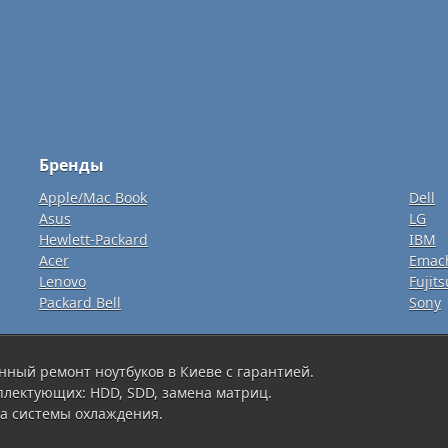
Бренды
Apple/Mac Book
Dell
Asus
LG
Hewlett-Packard
IBM
Acer
Emac
Lenovo
Fujits
Packard Bell
Sony
нный ремонт ноутбуков в Киеве с гарантией.
плектующих: HDD, SDD, замена матриц.
а системы охлаждения.