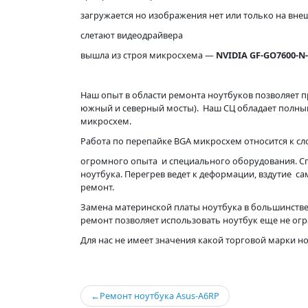
загружается но изображения нет или только на вн
слетают видеодрайвера
вышла из строя микросхема —
NVIDIA GF-GO7600-N
Наш опыт в области ремонта ноутбуков позволяет п
южный и северный мосты). Наш СЦ обладает полны
микросхем.
Работа по перепайке BGA микросхем относится к с
огромного опыта и специального оборудования. С
ноутбука. Перегрев ведет к деформации, вздутие с
ремонт.
Замена материнской платы ноутбука в большинстве
ремонт позволяет использовать ноутбук еще не ог
Для нас не имеет значения какой торговой марки н
Навигация
Ремонт ноутбука Asus-A6RP