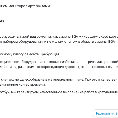
ешнем мониторе с артефактами
-A2
роизводить такой вид ремонта, как замена BGA микросхем(видео карт
м набором оборудования, и не малым опытом в области замены BGA
ложному классу ремонта. Требующая
пециальное оборудование позволяет избежать перегрева материнской
амой платы, разрывам токопроводящих дорожек, что не позволят выпо
 случаях не целесообразна в материальном плане. При этом качестве
раниченное кол-во времени.
оутбук, мы гарантируем качественное выполнение работ в кратчайшие
Технология 