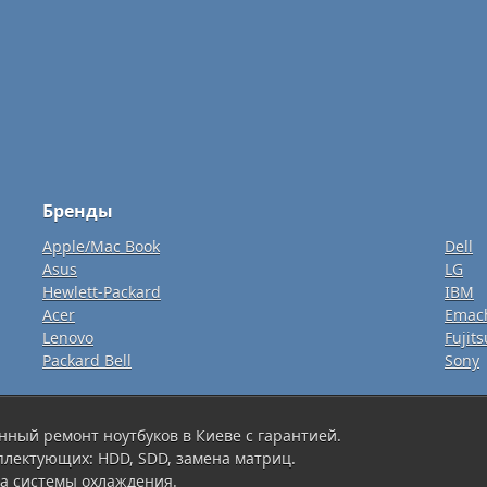
Бренды
Apple/Mac Book
Dell
Asus
LG
Hewlett-Packard
IBM
Acer
Emac
Lenovo
Fujits
Packard Bell
Sony
нный ремонт ноутбуков в Киеве с гарантией.
плектующих: HDD, SDD, замена матриц.
а системы охлаждения.