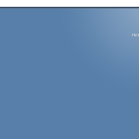
по
записям
Не