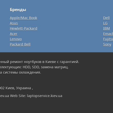
Бренды
Apple/Mac Book
Dell
Asus
LG
Hewlett-Packard
IBM
Acer
Emac
Lenovo
Fujits
Packard Bell
Sony
нный ремонт ноутбуков в Киеве с гарантией.
плектующих: HDD, SDD, замена матриц.
а системы охлаждения.
002 Киев, Украина ,
ev.ua Web Site: laptopservice.kiev.ua