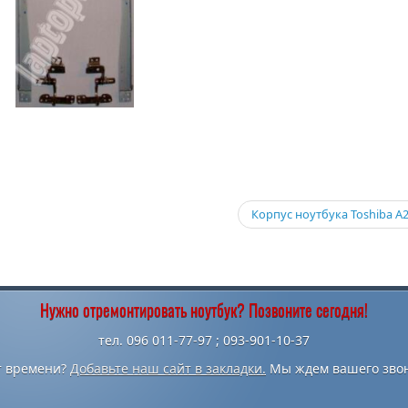
Корпус ноутбука Toshiba A
Нужно отремонтировать ноутбук? Позвоните сегодня!
тел. 096 011-77-97 ; 093-901-10-37
т времени?
Добавьте наш сайт в закладки.
Мы ждем вашего звон