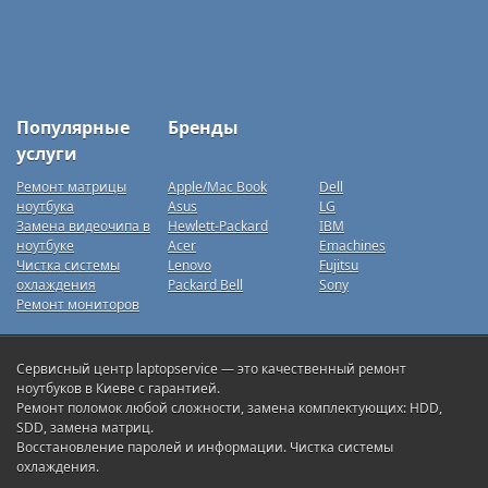
Популярные
Бренды
услуги
Ремонт матрицы
Apple/Mac Book
Dell
ноутбука
Asus
LG
Замена видеочипа в
Hewlett-Packard
IBM
ноутбуке
Acer
Emachines
Чистка системы
Lenovo
Fujitsu
охлаждения
Packard Bell
Sony
Ремонт мониторов
Сервисный центр laptopservice — это качественный ремонт
ноутбуков в Киеве с гарантией.
Ремонт поломок любой сложности, замена комплектующих: HDD,
SDD, замена матриц.
Восстановление паролей и информации. Чистка системы
охлаждения.