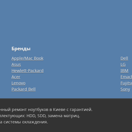
Бренды
Apple/Mac Book
Dell
Asus
LG
Hewlett-Packard
IBM
Acer
Emac
Lenovo
Fujits
Packard Bell
Sony
нный ремонт ноутбуков в Киеве с гарантией.
плектующих: HDD, SDD, замена матриц.
а системы охлаждения.