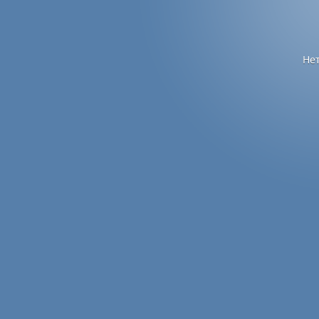
записям
Не