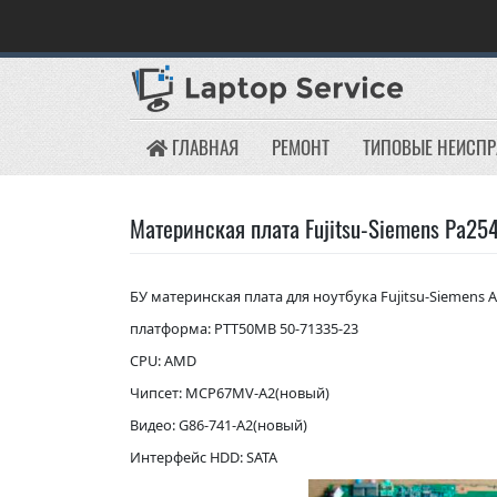
Skip
to
content
ГЛАВНАЯ
РЕМОНТ
ТИПОВЫЕ НЕИСП
Материнская плата Fujitsu-Siemens Pa25
БУ материнская плата для ноутбука Fujitsu-Siemens 
платформа: PTT50MB 50-71335-23
CPU: AMD
Чипсет: MCP67MV-A2(новый)
Видео: G86-741-A2(новый)
Интерфейс HDD: SATA