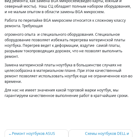
вид ремонта, как замена BGA микросхем(видео карты, южный и
северный мосты). Наш СЦ обладает полным набором оборудования,
и не малым опытом в области замены BGA микросхем.
Работа по перепайке BGA микросхем относится к сложному классу
ремонта. Требующая
огромного опыта и специального оборудования. Специальное
оборудование позволяет избежать перегрева материнской платы
ноутбука. Перегрев ведет к деформации, вздутие самой платы,
разрывам токопроводящих дорожек, что не позволят выполнить
ремонт.
Замена материнской платы ноутбука в большинстве случаях не
целесообразна в материальном плане. При этом качественный
ремонт позволяет использовать ноутбук еще не ограниченное кол-во
времени.
Для нас не имеет значения какой торговой марки ноутбук, мы
гарантируем качественное выполнение работ в кратчайшие сроки.
Навигация
Ремонт ноутбуков ASUS
Схемы ноутбуков DELL и