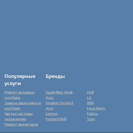
Популярные
Бренды
услуги
Ремонт матрицы
Apple/Mac Book
Dell
ноутбука
Asus
LG
Замена видеочипа в
Hewlett-Packard
IBM
ноутбуке
Acer
Emachines
Чистка системы
Lenovo
Fujitsu
охлаждения
Packard Bell
Sony
Ремонт мониторов