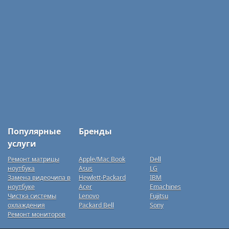
Популярные
Бренды
услуги
Ремонт матрицы
Apple/Mac Book
Dell
ноутбука
Asus
LG
Замена видеочипа в
Hewlett-Packard
IBM
ноутбуке
Acer
Emachines
Чистка системы
Lenovo
Fujitsu
охлаждения
Packard Bell
Sony
Ремонт мониторов