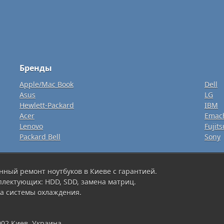
Бренды
Apple/Mac Book
Dell
Asus
LG
Hewlett-Packard
IBM
Acer
Emac
Lenovo
Fujits
Packard Bell
Sony
нный ремонт ноутбуков в Киеве с гарантией.
плектующих: HDD, SDD, замена матриц.
а системы охлаждения.
002 Киев, Украина ,