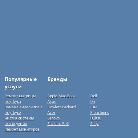
Популярные
Бренды
услуги
Ремонт матрицы
Apple/Mac Book
Dell
ноутбука
Asus
LG
Замена видеочипа в
Hewlett-Packard
IBM
ноутбуке
Acer
Emachines
Чистка системы
Lenovo
Fujitsu
охлаждения
Packard Bell
Sony
Ремонт мониторов