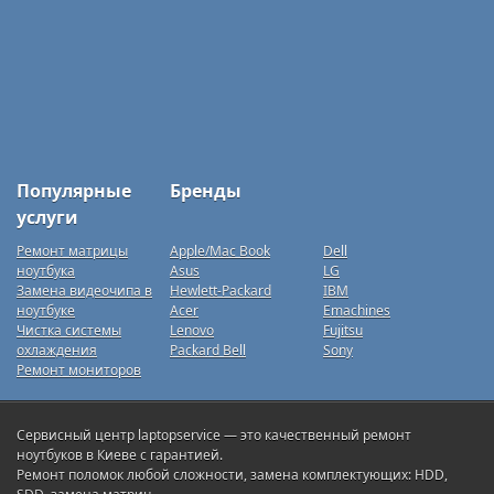
Популярные
Бренды
услуги
Ремонт матрицы
Apple/Mac Book
Dell
ноутбука
Asus
LG
Замена видеочипа в
Hewlett-Packard
IBM
ноутбуке
Acer
Emachines
Чистка системы
Lenovo
Fujitsu
охлаждения
Packard Bell
Sony
Ремонт мониторов
Сервисный центр laptopservice — это качественный ремонт
ноутбуков в Киеве с гарантией.
Ремонт поломок любой сложности, замена комплектующих: HDD,