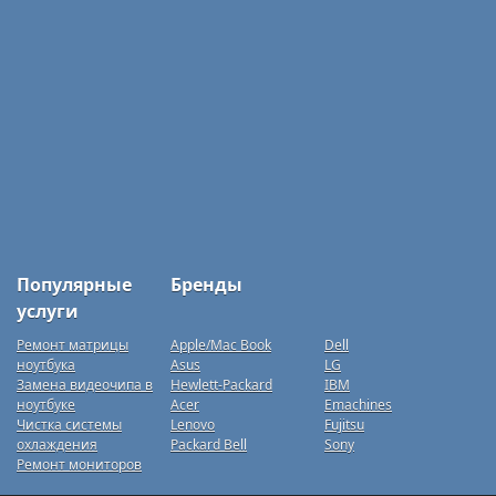
Популярные
Бренды
услуги
Ремонт матрицы
Apple/Mac Book
Dell
ноутбука
Asus
LG
Замена видеочипа в
Hewlett-Packard
IBM
ноутбуке
Acer
Emachines
Чистка системы
Lenovo
Fujitsu
охлаждения
Packard Bell
Sony
Ремонт мониторов