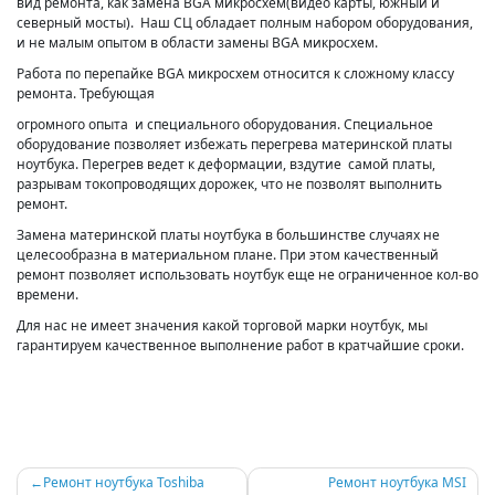
вид ремонта, как замена BGA микросхем(видео карты, южный и
северный мосты). Наш СЦ обладает полным набором оборудования,
и не малым опытом в области замены BGA микросхем.
Работа по перепайке BGA микросхем относится к сложному классу
ремонта. Требующая
огромного опыта и специального оборудования. Специальное
оборудование позволяет избежать перегрева материнской платы
ноутбука. Перегрев ведет к деформации, вздутие самой платы,
разрывам токопроводящих дорожек, что не позволят выполнить
ремонт.
Замена материнской платы ноутбука в большинстве случаях не
целесообразна в материальном плане. При этом качественный
ремонт позволяет использовать ноутбук еще не ограниченное кол-во
времени.
Для нас не имеет значения какой торговой марки ноутбук, мы
гарантируем качественное выполнение работ в кратчайшие сроки.
Навигация
Ремонт ноутбука Toshiba
Ремонт ноутбука MSI