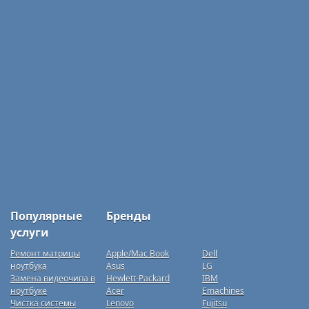
Популярные
Бренды
услуги
Ремонт матрицы
Apple/Mac Book
Dell
ноутбука
Asus
LG
Замена видеочипа в
Hewlett-Packard
IBM
ноутбуке
Acer
Emachines
Чистка системы
Lenovo
Fujitsu