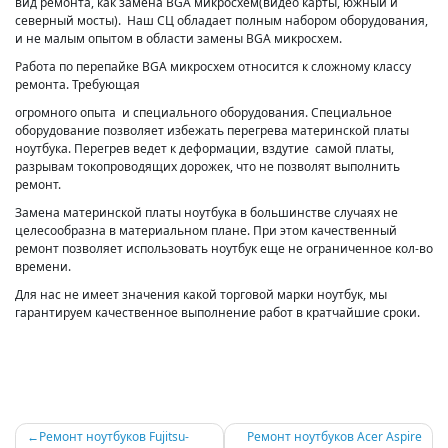
вид ремонта, как замена BGA микросхем(видео карты, южный и
северный мосты). Наш СЦ обладает полным набором оборудования,
и не малым опытом в области замены BGA микросхем.
Работа по перепайке BGA микросхем относится к сложному классу
ремонта. Требующая
огромного опыта и специального оборудования. Специальное
оборудование позволяет избежать перегрева материнской платы
ноутбука. Перегрев ведет к деформации, вздутие самой платы,
разрывам токопроводящих дорожек, что не позволят выполнить
ремонт.
Замена материнской платы ноутбука в большинстве случаях не
целесообразна в материальном плане. При этом качественный
ремонт позволяет использовать ноутбук еще не ограниченное кол-во
времени.
Для нас не имеет значения какой торговой марки ноутбук, мы
гарантируем качественное выполнение работ в кратчайшие сроки.
Навигация
Ремонт ноутбуков Fujitsu-
Ремонт ноутбуков Acer Aspire