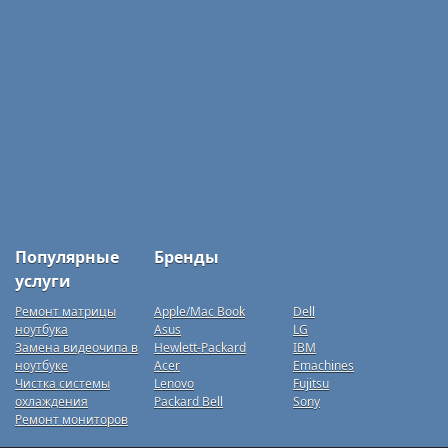
Популярные
Бренды
услуги
Ремонт матрицы
Apple/Mac Book
Dell
ноутбука
Asus
LG
Замена видеочипа в
Hewlett-Packard
IBM
ноутбуке
Acer
Emachines
Чистка системы
Lenovo
Fujitsu
охлаждения
Packard Bell
Sony
Ремонт мониторов