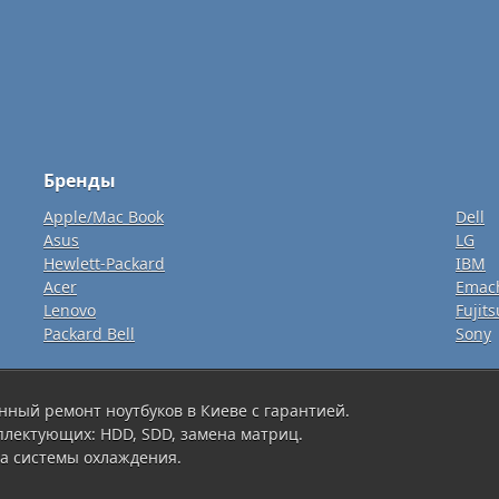
Бренды
Apple/Mac Book
Dell
Asus
LG
Hewlett-Packard
IBM
Acer
Emac
Lenovo
Fujits
Packard Bell
Sony
нный ремонт ноутбуков в Киеве с гарантией.
плектующих: HDD, SDD, замена матриц.
а системы охлаждения.