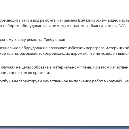
роизводить такой вид ремонта, как замена BGA микросхем(видео карт
м набором оборудования, и не малым опытом в области замены BGA
ложному классу ремонта. Требующая
пециальное оборудование позволяет избежать перегрева материнской
амой платы, разрывам токопроводящих дорожек, что не позволят выпо
 случаях не целесообразна в материальном плане. При этом качестве
раниченное кол-во времени.
оутбук, мы гарантируем качественное выполнение работ в кратчайшие