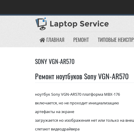
Skip
to
content
ГЛАВНАЯ
РЕМОНТ
ТИПОВЫЕ НЕИСП
SONY VGN-AR570
Ремонт ноутбуков Sony VGN-AR570
ноутбук Sony VGN-AR570 платформа MBX-176
включается, но не проходит инициализацию
артефакты на экране
загружается но изображения нет или только на вн
слетают видеодрайвера