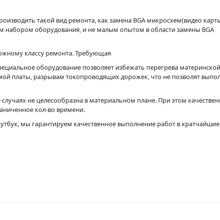
роизводить такой вид ремонта, как замена BGA микросхем(видео карт
м набором оборудования, и не малым опытом в области замены BGA
ложному классу ремонта. Требующая
пециальное оборудование позволяет избежать перегрева материнской
амой платы, разрывам токопроводящих дорожек, что не позволят выпо
 случаях не целесообразна в материальном плане. При этом качестве
раниченное кол-во времени.
оутбук, мы гарантируем качественное выполнение работ в кратчайшие