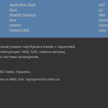
Apple/Mac Book
Dell
Asus
LG
Hewlett-Packard
IBM
Acer
Emac
Lenovo
Fujits
Packard Bell
Sony
нный ремонт ноутбуков в Киеве с гарантией.
плектующих: HDD, SDD, замена матриц.
а системы охлаждения.
002 Киев, Украина ,
ev.ua Web Site: laptopservice.kiev.ua