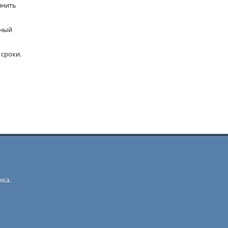
лнить
нный
 сроки.
ка.