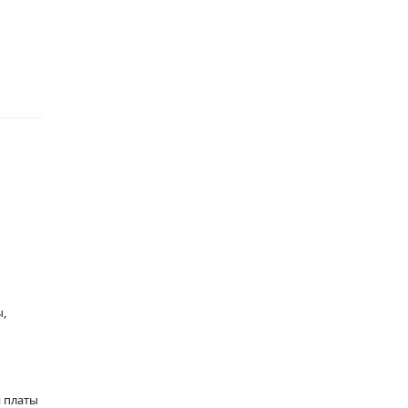
ы,
 платы