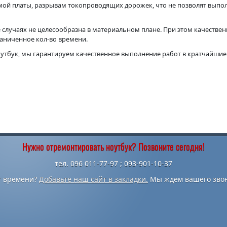
амой платы, разрывам токопроводящих дорожек, что не позволят выпо
 случаях не целесообразна в материальном плане. При этом качестве
раниченное кол-во времени.
оутбук, мы гарантируем качественное выполнение работ в кратчайшие
Нужно отремонтировать ноутбук? Позвоните сегодня!
тел. 096 011-77-97 ; 093-901-10-37
т времени?
Добавьте наш сайт в закладки.
Мы ждем вашего звон