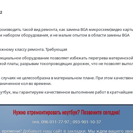
2
роизводить такой вид ремонта, как замена BGA микросхем(видео карт
м набором оборудования, и не малым опытом в области замены BGA
ложному классу ремонта. Требующая
пециальное оборудование позволяет избежать перегрева материнской
амой платы, разрывам токопроводящих дорожек, что не позволят выпо
 случаях не целесообразна в материальном плане. При этом качестве
раниченное кол-во времени.
оутбук, мы гарантируем качественное выполнение работ в кратчайшие
Нужно отремонтировать ноутбук? Позвоните сегодня!
тел. 096 011-77-97 ; 093-901-10-37
т времени?
Добавьте наш сайт в закладки.
Мы ждем вашего звон