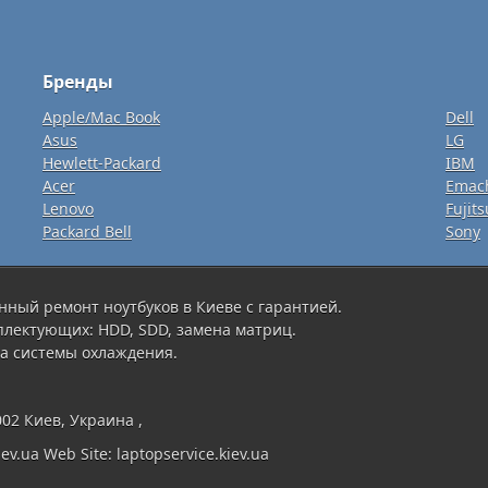
Бренды
Apple/Mac Book
Dell
Asus
LG
Hewlett-Packard
IBM
Acer
Emac
Lenovo
Fujits
Packard Bell
Sony
нный ремонт ноутбуков в Киеве с гарантией.
плектующих: HDD, SDD, замена матриц.
а системы охлаждения.
002 Киев, Украина ,
ev.ua Web Site: laptopservice.kiev.ua