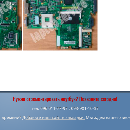
Нужно отремонтировать ноутбук? Позвоните сегодня!
тел. 096 011-77-97 ; 093-901-10-37
т времени?
Добавьте наш сайт в закладки.
Мы ждем вашего звон