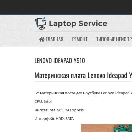
Skip
to
content
ГЛАВНАЯ
РЕМОНТ
ТИПОВЫЕ НЕИСП
LENOVO IDEAPAD Y510
Материнская плата Lenovo Ideapad 
БУ материнская плата для ноутбука Lenovo Ideapad 
CPU: Intel
Чипсет:Intel 965PM Express
Интерфейс HDD: SATA