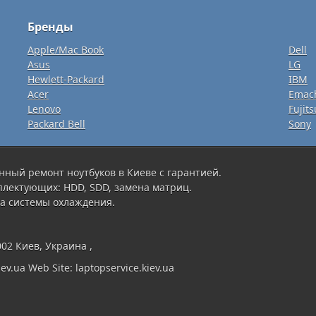
Бренды
Apple/Mac Book
Dell
Asus
LG
Hewlett-Packard
IBM
Acer
Emac
Lenovo
Fujits
Packard Bell
Sony
нный ремонт ноутбуков в Киеве с гарантией.
плектующих: HDD, SDD, замена матриц.
а системы охлаждения.
002 Киев, Украина ,
ev.ua Web Site: laptopservice.kiev.ua