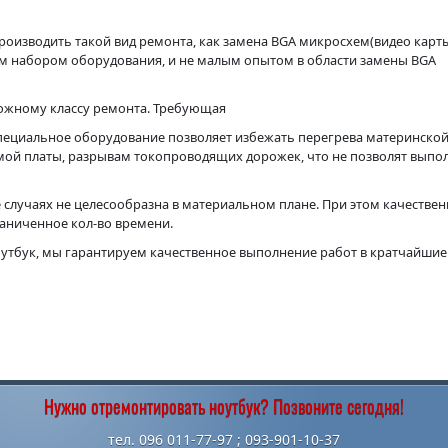
роизводить такой вид ремонта, как замена BGA микросхем(видео карт
м набором оборудования, и не малым опытом в области замены BGA
ложному классу ремонта. Требующая
пециальное оборудование позволяет избежать перегрева материнской
амой платы, разрывам токопроводящих дорожек, что не позволят выпо
 случаях не целесообразна в материальном плане. При этом качестве
раниченное кол-во времени.
оутбук, мы гарантируем качественное выполнение работ в кратчайшие
Нужно отремонтировать ноутбук? Позвоните сегодня!
тел. 096 011-77-97 ; 093-901-10-37