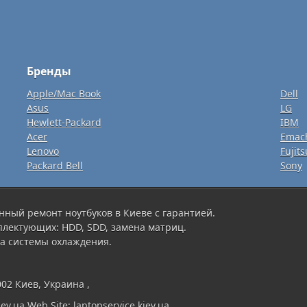
Бренды
Apple/Mac Book
Dell
Asus
LG
Hewlett-Packard
IBM
Acer
Emac
Lenovo
Fujits
Packard Bell
Sony
нный ремонт ноутбуков в Киеве с гарантией.
плектующих: HDD, SDD, замена матриц.
а системы охлаждения.
002 Киев, Украина ,
ev.ua Web Site: laptopservice.kiev.ua