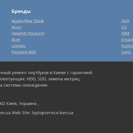
Бренды
Apple/Mac Book
Dell
Asus
LG
Hewlett-Packard
IBM
Acer
Emac
Lenovo
Fujits
Packard Bell
Sony
нный ремонт ноутбуков в Киеве с гарантией.
плектующих: HDD, SDD, замена матриц.
а системы охлаждения.
002 Киев, Украина ,
ev.ua Web Site: laptopservice.kiev.ua