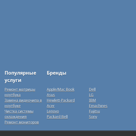
Популярные
Бренды
услуги
Ремонт матрицы
Apple/Mac Book
Dell
ноутбука
Asus
LG
Замена видеочипа в
Hewlett-Packard
IBM
ноутбуке
Acer
Emachines
Чистка системы
Lenovo
Fujitsu
охлаждения
Packard Bell
Sony
Ремонт мониторов