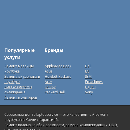
Популярные
Бренды
услуги
Ремонт матрицы
Apple/Mac Book
Dell
ноутбука
Asus
LG
Замена видеочипа в
Hewlett-Packard
IBM
ноутбуке
Acer
Emachines
Чистка системы
Lenovo
Fujitsu
охлаждения
Packard Bell
Sony
Ремонт мониторов
Сервисный центр laptopservice — это качественный ремонт
ноутбуков в Киеве с гарантией.
Ремонт поломок любой сложности, замена комплектующих: HDD,