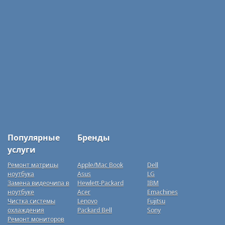
Популярные
Бренды
услуги
Ремонт матрицы
Apple/Mac Book
Dell
ноутбука
Asus
LG
Замена видеочипа в
Hewlett-Packard
IBM
ноутбуке
Acer
Emachines
Чистка системы
Lenovo
Fujitsu
охлаждения
Packard Bell
Sony
Ремонт мониторов