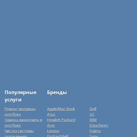
Популярные
Бренды
услуги
Ремонт матрицы
Apple/Mac Book
Dell
ноутбука
Asus
LG
Замена видеочипа в
Hewlett-Packard
IBM
ноутбуке
Acer
Emachines
Чистка системы
Lenovo
Fujitsu
охлаждения
Packard Bell
Sony