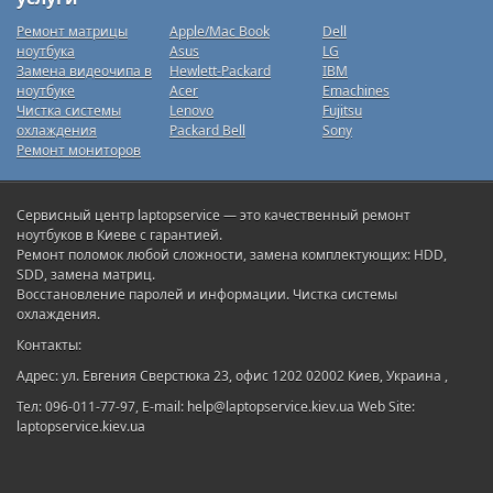
Ремонт матрицы
Apple/Mac Book
Dell
ноутбука
Asus
LG
Замена видеочипа в
Hewlett-Packard
IBM
ноутбуке
Acer
Emachines
Чистка системы
Lenovo
Fujitsu
охлаждения
Packard Bell
Sony
Ремонт мониторов
Сервисный центр laptopservice — это качественный ремонт
ноутбуков в Киеве с гарантией.
Ремонт поломок любой сложности, замена комплектующих: HDD,
SDD, замена матриц.
Восстановление паролей и информации. Чистка системы
охлаждения.
Контакты:
Адрес: ул. Евгения Сверстюка 23, офис 1202 02002 Киев, Украина ,
Тел: 096-011-77-97, E-mail: help@laptopservice.kiev.ua Web Site:
laptopservice.kiev.ua