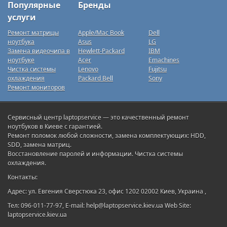
Популярные
Бренды
услуги
Ремонт матрицы
Apple/Mac Book
Dell
ноутбука
Asus
LG
Замена видеочипа в
Hewlett-Packard
IBM
ноутбуке
Acer
Emachines
Чистка системы
Lenovo
Fujitsu
охлаждения
Packard Bell
Sony
Ремонт мониторов
Сервисный центр laptopservice — это качественный ремонт
ноутбуков в Киеве с гарантией.
Ремонт поломок любой сложности, замена комплектующих: HDD,
SDD, замена матриц.
Восстановление паролей и информации. Чистка системы
охлаждения.
Контакты:
Адрес: ул. Евгения Сверстюка 23, офис 1202 02002 Киев, Украина ,
Тел: 096-011-77-97, E-mail: help@laptopservice.kiev.ua Web Site:
laptopservice.kiev.ua