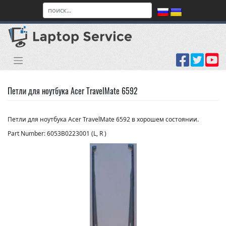
Skip
to
content
Петли для ноутбука Acer TravelMate 6592
Петли для ноутбука Acer TravelMate 6592 в хорошем состоянии.
Part Number: 6053B0223001 (L, R )