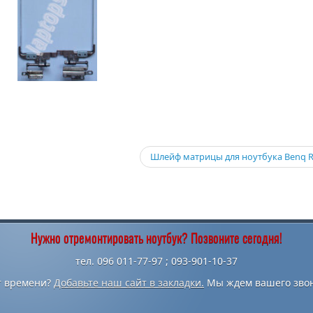
Шлейф матрицы для ноутбука Benq 
Нужно отремонтировать ноутбук? Позвоните сегодня!
тел. 096 011-77-97 ; 093-901-10-37
т времени?
Добавьте наш сайт в закладки.
Мы ждем вашего звон