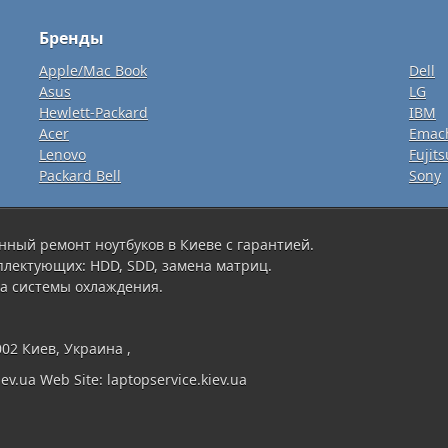
Бренды
Apple/Mac Book
Dell
Asus
LG
Hewlett-Packard
IBM
Acer
Emac
Lenovo
Fujits
Packard Bell
Sony
нный ремонт ноутбуков в Киеве с гарантией.
плектующих: HDD, SDD, замена матриц.
а системы охлаждения.
002 Киев, Украина ,
ev.ua Web Site: laptopservice.kiev.ua