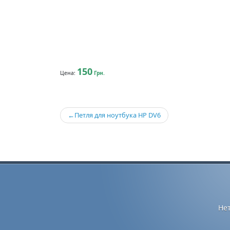
150
Цена:
Грн.
Навигация
Петля для ноутбука HP DV6
по
записям
Не