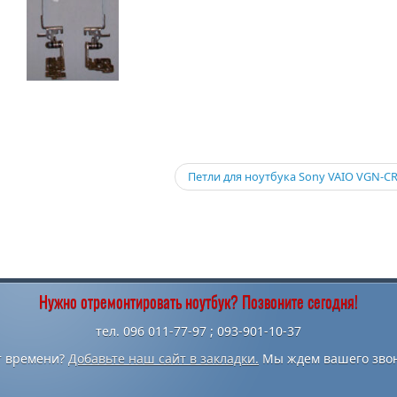
Петли для ноутбука Sony VAIO VGN-C
Нужно отремонтировать ноутбук? Позвоните сегодня!
тел. 096 011-77-97 ; 093-901-10-37
т времени?
Добавьте наш сайт в закладки.
Мы ждем вашего звон