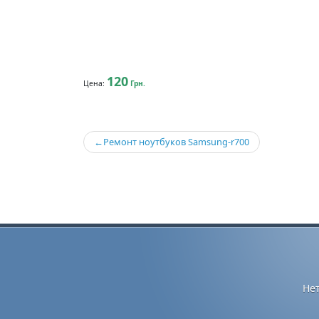
120
Цена:
Грн.
Навигация
Ремонт ноутбуков Samsung-r700
по
записям
Не