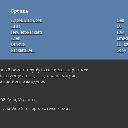
Бренды
Apple/Mac Book
Dell
Asus
LG
Hewlett-Packard
IBM
Acer
Emac
Lenovo
Fujits
Packard Bell
Sony
нный ремонт ноутбуков в Киеве с гарантией.
плектующих: HDD, SDD, замена матриц.
а системы охлаждения.
002 Киев, Украина ,
ev.ua Web Site: laptopservice.kiev.ua