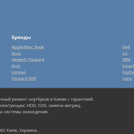
Бренды
Apple/Mac Book
Dell
Asus
LG
Hewlett-Packard
IBM
Acer
Emac
Lenovo
Fujits
Packard Bell
Sony
нный ремонт ноутбуков в Киеве с гарантией.
плектующих: HDD, SDD, замена матриц.
а системы охлаждения.
002 Киев, Украина ,