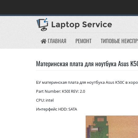
Skip
to
content
ГЛАВНАЯ
РЕМОНТ
ТИПОВЫЕ НЕИСП
Материнская плата для ноутбука Asus K5
БУ материнская плата для ноутбука Asus K50C в хор
Part Number: K50I REV: 2.0
CPU: intel
Интерфейс HDD: SATA