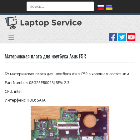
Skip
to
content
Материнская плата для ноутбука Asus F5R
БУ материнская плата для ноутбука Asus F5R в хорошем состоянии.
Part Number: 08G25PR0023J REV: 2.3
CPU: intel
Интерфейс HDD: SATA