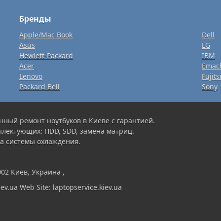
Бренды
Apple/Mac Book
Dell
Asus
LG
Hewlett-Packard
IBM
Acer
Emac
Lenovo
Fujits
Packard Bell
Sony
нный ремонт ноутбуков в Киеве с гарантией.
плектующих: HDD, SDD, замена матриц.
а системы охлаждения.
002 Киев, Украина ,
ev.ua Web Site: laptopservice.kiev.ua