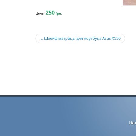
250
Цена:
Грн.
Навигация
Шлейф матрицы для ноутбука Asus X550
по
записям
Не