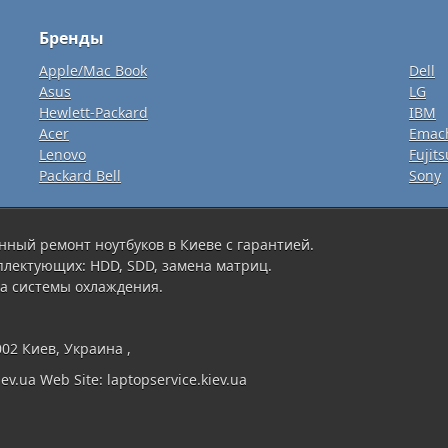
Бренды
Apple/Mac Book
Dell
Asus
LG
Hewlett-Packard
IBM
Acer
Emac
Lenovo
Fujits
Packard Bell
Sony
нный ремонт ноутбуков в Киеве с гарантией.
плектующих: HDD, SDD, замена матриц.
а системы охлаждения.
002 Киев, Украина ,
ev.ua Web Site: laptopservice.kiev.ua