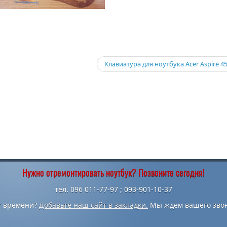
Клавиатура для ноутбука Acer Aspire 4
Нужно отремонтировать ноутбук? Позвоните сегодня!
тел. 096 011-77-97 ; 093-901-10-37
т времени?
Добавьте наш сайт в закладки.
Мы ждем вашего звон