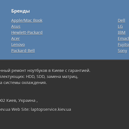
Бренды
Apple/Mac Book
Dell
Asus
LG
Hewlett-Packard
IBM
Acer
Emac
Lenovo
Fujits
Packard Bell
Sony
нный ремонт ноутбуков в Киеве с гарантией.
плектующих: HDD, SDD, замена матриц.
а системы охлаждения.
002 Киев, Украина ,
ev.ua Web Site: laptopservice.kiev.ua