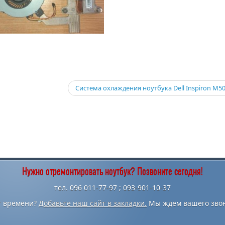
Система охлаждения ноутбука Dell Inspiron M5
Нужно отремонтировать ноутбук? Позвоните сегодня!
тел. 096 011-77-97 ; 093-901-10-37
т времени?
Добавьте наш сайт в закладки.
Мы ждем вашего звон