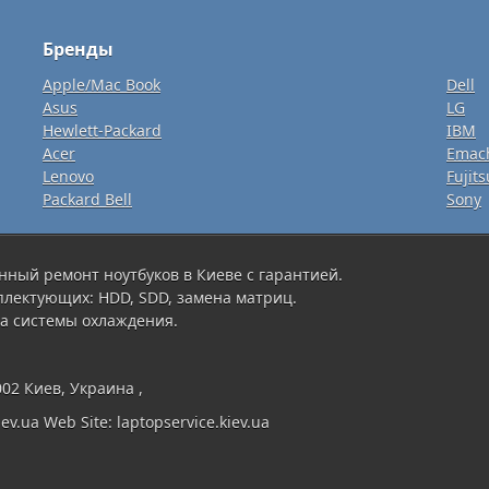
Бренды
Apple/Mac Book
Dell
Asus
LG
Hewlett-Packard
IBM
Acer
Emac
Lenovo
Fujits
Packard Bell
Sony
нный ремонт ноутбуков в Киеве с гарантией.
плектующих: HDD, SDD, замена матриц.
а системы охлаждения.
002 Киев, Украина ,
ev.ua Web Site: laptopservice.kiev.ua