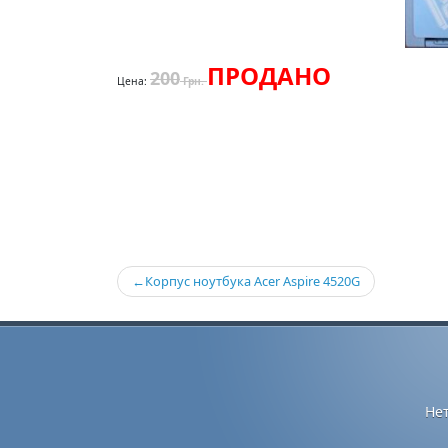
ПРОДАНО
200
Цена:
Грн.
Навигация
Корпус ноутбука Acer Aspire 4520G
по
записям
Не