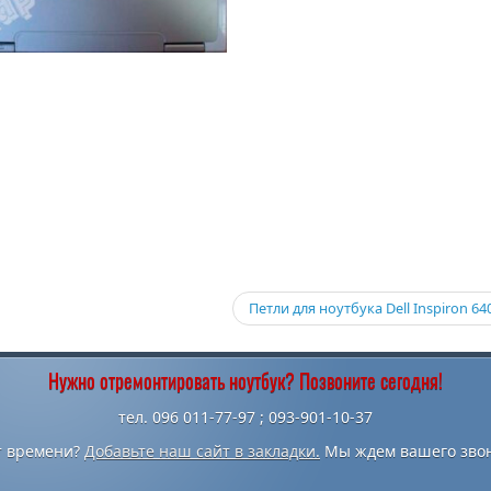
Петли для ноутбука Dell Inspiron 6
Нужно отремонтировать ноутбук? Позвоните сегодня!
тел. 096 011-77-97 ; 093-901-10-37
т времени?
Добавьте наш сайт в закладки.
Мы ждем вашего звон