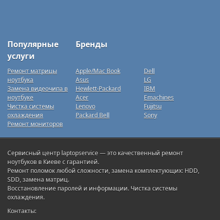
Популярные
Бренды
услуги
Ремонт матрицы
Apple/Mac Book
Dell
ноутбука
Asus
LG
Замена видеочипа в
Hewlett-Packard
IBM
ноутбуке
Acer
Emachines
Чистка системы
Lenovo
Fujitsu
охлаждения
Packard Bell
Sony
Ремонт мониторов
Сервисный центр laptopservice — это качественный ремонт
ноутбуков в Киеве с гарантией.
Ремонт поломок любой сложности, замена комплектующих: HDD,
SDD, замена матриц.
Восстановление паролей и информации. Чистка системы
охлаждения.
Контакты: