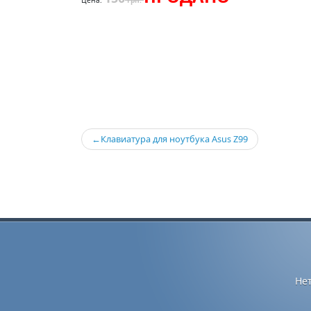
Цена:
Грн.
Навигация
Клавиатура для ноутбука Asus Z99
по
записям
Не