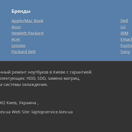
Бренды
Apple/Mac Book
Dell
Asus
LG
Hewlett-Packard
IBM
Acer
Emac
Lenovo
Fujits
Packard Bell
Sony
нный ремонт ноутбуков в Киеве с гарантией.
плектующих: HDD, SDD, замена матриц.
а системы охлаждения.
002 Киев, Украина ,
ev.ua Web Site: laptopservice.kiev.ua