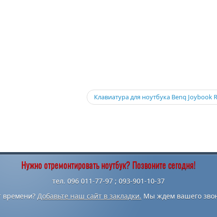
Клавиатура для ноутбука Benq Joybook 
Нужно отремонтировать ноутбук? Позвоните сегодня!
тел. 096 011-77-97 ; 093-901-10-37
т времени?
Добавьте наш сайт в закладки.
Мы ждем вашего звон