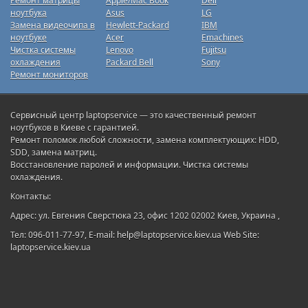
Ремонт матрицы
Apple/Mac Book
Dell
ноутбука
Asus
LG
Замена видеочипа в
Hewlett-Packard
IBM
ноутбуке
Acer
Emachines
Чистка системы
Lenovo
Fujitsu
охлаждения
Packard Bell
Sony
Ремонт мониторов
Сервисный центр laptopservice — это качественный ремонт
ноутбуков в Киеве с гарантией.
Ремонт поломок любой сложности, замена комплектующих: HDD,
SDD, замена матриц.
Восстановление паролей и информации. Чистка системы
охлаждения.
Контакты:
Адрес: ул. Евгения Сверстюка 23, офис 1202 02002 Киев, Украина ,
Тел: 096-011-77-97, E-mail: help@laptopservice.kiev.ua Web Site:
laptopservice.kiev.ua