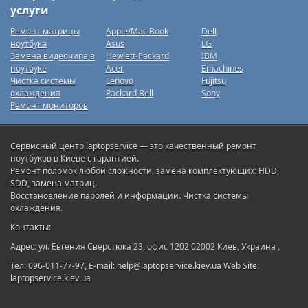
услуги
Ремонт матрицы
Apple/Mac Book
Dell
ноутбука
Asus
LG
Замена видеочипа в
Hewlett-Packard
IBM
ноутбуке
Acer
Emachines
Чистка системы
Lenovo
Fujitsu
охлаждения
Packard Bell
Sony
Ремонт мониторов
Сервисный центр laptopservice — это качественный ремонт
ноутбуков в Киеве с гарантией.
Ремонт поломок любой сложности, замена комплектующих: HDD,
SDD, замена матриц.
Восстановление паролей и информации. Чистка системы
охлаждения.
Контакты:
Адрес: ул. Евгения Сверстюка 23, офис 1202 02002 Киев, Украина ,
Тел: 096-011-77-97, E-mail: help@laptopservice.kiev.ua Web Site:
laptopservice.kiev.ua