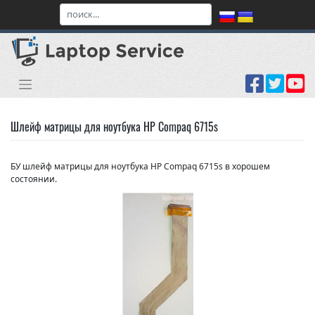
Skip
to
content
Шлейф матрицы для ноутбука HP Compaq 6715s
БУ шлейф матрицы для ноутбука HP Compaq 6715s в хорошем
состоянии.