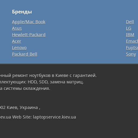
Бренды
Apple/Mac Book
Dell
Asus
LG
Hewlett-Packard
IBM
Acer
Emac
Lenovo
Fujits
Packard Bell
Sony
нный ремонт ноутбуков в Киеве с гарантией.
плектующих: HDD, SDD, замена матриц.
а системы охлаждения.
002 Киев, Украина ,
ev.ua Web Site: laptopservice.kiev.ua