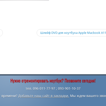
Шлейф DVD для ноутбука Apple Macbook A1
Нужно отремонтировать ноутбук? Позвоните сегодня!
тел. 096 011-77-97 ; 093-901-10-37
т времени?
Добавьте наш сайт в закладки.
Мы ждем вашего звон