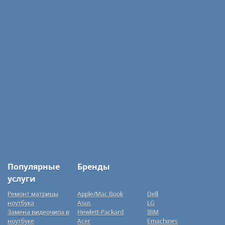
Популярные
Бренды
услуги
Ремонт матрицы
Apple/Mac Book
Dell
ноутбука
Asus
LG
Замена видеочипа в
Hewlett-Packard
IBM
ноутбуке
Acer
Emachines