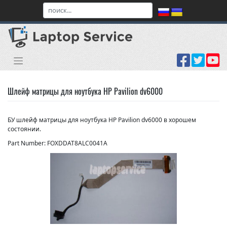
Skip
to
content
Шлейф матрицы для ноутбука HP Pavilion dv6000
БУ шлейф матрицы для ноутбука HP Pavilion dv6000 в хорошем
состоянии.
Part Number: FOXDDAT8ALC004​1A