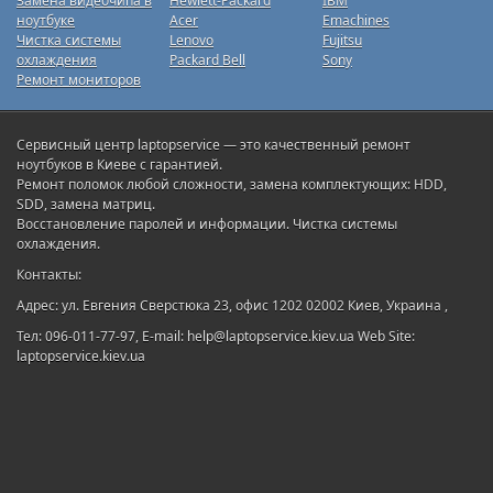
Замена видеочипа в
Hewlett-Packard
IBM
ноутбуке
Acer
Emachines
Чистка системы
Lenovo
Fujitsu
охлаждения
Packard Bell
Sony
Ремонт мониторов
Сервисный центр laptopservice — это качественный ремонт
ноутбуков в Киеве с гарантией.
Ремонт поломок любой сложности, замена комплектующих: HDD,
SDD, замена матриц.
Восстановление паролей и информации. Чистка системы
охлаждения.
Контакты:
Адрес: ул. Евгения Сверстюка 23, офис 1202 02002 Киев, Украина ,
Тел: 096-011-77-97, E-mail: help@laptopservice.kiev.ua Web Site:
laptopservice.kiev.ua