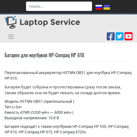
Skip
to
content
Батарея для ноутбуков HP-Compaq HP 610
Перепакованный
аккумулятор HSTNN-OB51 для ноутбука HP-Compaq
HP 610.
Батарея будет собрана и протестирована сразу после заказа,
таким образом она не будет лежать на складе долгое время.
Модель HSTNN-OB51 (оригинальный )
Тип Li-Ion
Емкость 47Wh (5200 мАч — 6000 мАч )
Выходное напряжение: 10.8 В
Батарея подходит к таким ноутбукам HP-Compaq HP 550, HP-Compaq
HP 610, HP-Compaq HP 615, HP-Compaq 6720s