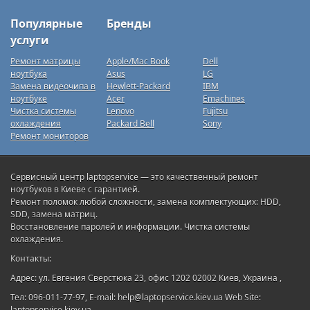
Популярные
Бренды
услуги
Ремонт матрицы
Apple/Mac Book
Dell
ноутбука
Asus
LG
Замена видеочипа в
Hewlett-Packard
IBM
ноутбуке
Acer
Emachines
Чистка системы
Lenovo
Fujitsu
охлаждения
Packard Bell
Sony
Ремонт мониторов
Сервисный центр laptopservice — это качественный ремонт
ноутбуков в Киеве с гарантией.
Ремонт поломок любой сложности, замена комплектующих: HDD,
SDD, замена матриц.
Восстановление паролей и информации. Чистка системы
охлаждения.
Контакты:
Адрес: ул. Евгения Сверстюка 23, офис 1202 02002 Киев, Украина ,
Тел: 096-011-77-97, E-mail: help@laptopservice.kiev.ua Web Site:
laptopservice.kiev.ua