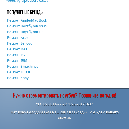
Tweets by laptopserviceUA
ПОПУЛЯРНЫЕ БРЕНДЫ
Ремонт Apple/Mac Book
Ремонт ноутбуков Asus
Ремонт ноутбуков HP
Ремонт Acer
Ремонт Lenovo
Ремонт Dell
Ремонт LG
Ремонт IBM
Ремонт Emachines
Ремонт Fujitsu
Ремонт Sony
Нужно отремонтировать ноутбук? Позвоните сегодня!
тел. 096 011-77-97 ; 093-901-10-37
Нет времени?
Добавьте наш сайт в закладки.
Мы ждем вашего
звонка.