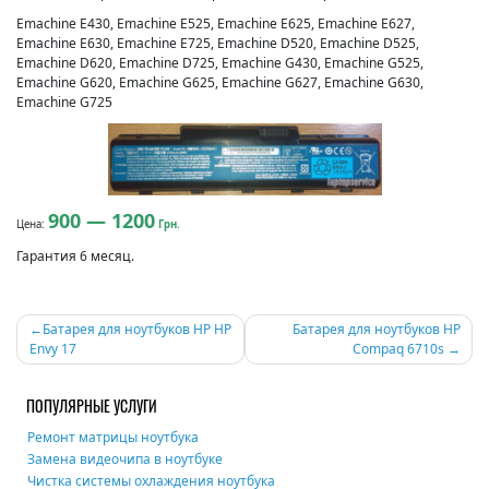
Emachine E430, Emachine E525, Emachine E625, Emachine E627,
Emachine E630, Emachine E725, Emachine D520, Emachine D525,
Emachine D620, Emachine D725, Emachine G430, Emachine G525,
Emachine G620, Emachine G625, Emachine G627, Emachine G630,
Emachine G725
900 — 1200
Цена:
Грн.
Гарантия 6 месяц.
Навигация
Батарея для ноутбуков HP HP
Батарея для ноутбуков HP
Envy 17
Compaq 6710s
по
записям
ПОПУЛЯРНЫЕ УСЛУГИ
Ремонт матрицы ноутбука
Замена видеочипа в ноутбуке
Чистка системы охлаждения ноутбука