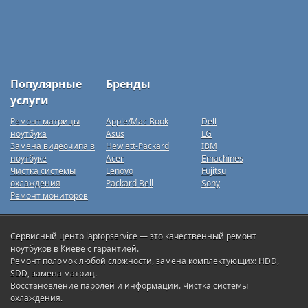
Популярные
Бренды
услуги
Ремонт матрицы
Apple/Mac Book
Dell
ноутбука
Asus
LG
Замена видеочипа в
Hewlett-Packard
IBM
ноутбуке
Acer
Emachines
Чистка системы
Lenovo
Fujitsu
охлаждения
Packard Bell
Sony
Ремонт мониторов
Сервисный центр laptopservice — это качественный ремонт
ноутбуков в Киеве с гарантией.
Ремонт поломок любой сложности, замена комплектующих: HDD,
SDD, замена матриц.
Восстановление паролей и информации. Чистка системы
охлаждения.