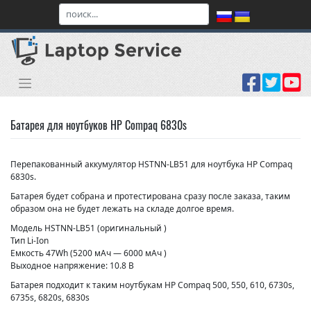
Skip
to
content
Батарея для ноутбуков HP Compaq 6830s
Перепакованный аккумулятор HSTNN-LB51 для ноутбука HP Compaq
6830s.
Батарея будет собрана и протестирована сразу после заказа, таким
образом она не будет лежать на складе долгое время.
Модель HSTNN-LB51 (оригинальный )
Тип Li-Ion
Емкость 47Wh (5200 мАч — 6000 мАч )
Выходное напряжение: 10.8 В
Батарея подходит к таким ноутбукам HP Compaq 500, 550, 610, 6730s,
6735s, 6820s, 6830s