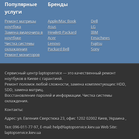
Популярные
Бренды
услуги
Ремонт матрицы
Apple/Mac Book
Dell
ноутбука
Asus
LG
Замена видеочипа в
Hewlett-Packard
IBM
ноутбуке
Acer
Emachines
Чистка системы
Lenovo
Fujitsu
охлаждения
Packard Bell
Sony
Ремонт мониторов
Сервисный центр laptopservice — это качественный ремонт
ноутбуков в Киеве с гарантией.
Ремонт поломок любой сложности, замена комплектующих: HDD,
SDD, замена матриц.
Восстановление паролей и информации. Чистка системы
охлаждения.
Контакты:
Адрес: ул. Евгения Сверстюка 23, офис 1202 02002 Киев, Украина ,
Тел: 096-011-77-97, E-mail: help@laptopservice.kiev.ua Web Site:
laptopservice.kiev.ua