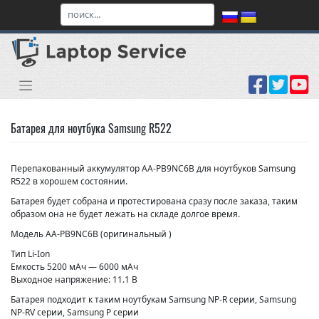
Skip
to
content
Батарея для ноутбука Samsung R522
Перепакованный аккумулятор AA-PB9NC6B для ноутбуков Samsung
R522 в хорошем состоянии.
Батарея будет собрана и протестирована сразу после заказа, таким
образом она не будет лежать на складе долгое время.
Модель AA-PB9NC6B (оригинальный )
Тип Li-Ion
Емкость 5200 мАч — 6000 мАч
Выходное напряжение: 11.1 В
Батарея подходит к таким ноутбукам Samsung NP-R серии, Samsung
NP-RV серии, Samsung P серии