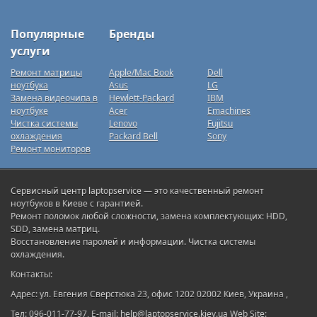
Популярные
Бренды
услуги
Ремонт матрицы
Apple/Mac Book
Dell
ноутбука
Asus
LG
Замена видеочипа в
Hewlett-Packard
IBM
ноутбуке
Acer
Emachines
Чистка системы
Lenovo
Fujitsu
охлаждения
Packard Bell
Sony
Ремонт мониторов
Сервисный центр laptopservice — это качественный ремонт
ноутбуков в Киеве с гарантией.
Ремонт поломок любой сложности, замена комплектующих: HDD,
SDD, замена матриц.
Восстановление паролей и информации. Чистка системы
охлаждения.
Контакты:
Адрес: ул. Евгения Сверстюка 23, офис 1202 02002 Киев, Украина ,
Тел: 096-011-77-97, E-mail: help@laptopservice.kiev.ua Web Site: