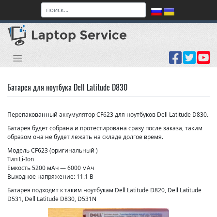
Skip
to
content
Батарея для ноутбука Dell Latitude D830
Перепакованный аккумулятор CF623 для ноутбуков Dell Latitude D830.
Батарея будет собрана и протестирована сразу после заказа, таким
образом она не будет лежать на складе долгое время.
Модель CF623 (оригинальный )
Тип Li-Ion
Емкость 5200 мАч — 6000 мАч
Выходное напряжение: 11.1 В
Батарея подходит к таким ноутбукам Dell Latitude D820, Dell Latitude
D531, Dell Latitude D830, D531N