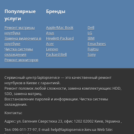
Популярные
Бренды
услуги
Ремонт матрицы
Apple/Mac Book
Dell
ноутбука
Asus
LG
Замена видеочипа в
Hewlett-Packard
IBM
ноутбуке
Acer
Emachines
Чистка системы
Lenovo
Fujitsu
охлаждения
Packard Bell
Sony
Ремонт мониторов
Сервисный центр laptopservice — это качественный ремонт
ноутбуков в Киеве с гарантией.
Ремонт поломок любой сложности, замена комплектующих: HDD,
SDD, замена матриц.
Восстановление паролей и информации. Чистка системы
охлаждения.
Контакты:
Адрес: ул. Евгения Сверстюка 23, офис 1202 02002 Киев, Украина ,
Тел: 096-011-77-97, E-mail: help@laptopservice.kiev.ua Web Site: