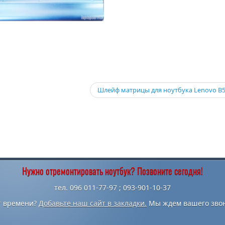
Шлейф матрицы для ноутбука Lenovo B
Нужно отремонтировать ноутбук? Позвоните сегодня!
тел. 096 011-77-97 ; 093-901-10-37
т времени?
Добавьте наш сайт в закладки.
Мы ждем вашего звон