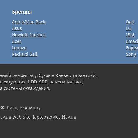
Бренды
Apple/Mac Book
Dell
Asus
LG
Hewlett-Packard
IBM
Acer
Emac
Lenovo
Fujits
Packard Bell
Sony
нный ремонт ноутбуков в Киеве с гарантией.
плектующих: HDD, SDD, замена матриц.
а системы охлаждения.
002 Киев, Украина ,
ev.ua Web Site: laptopservice.kiev.ua