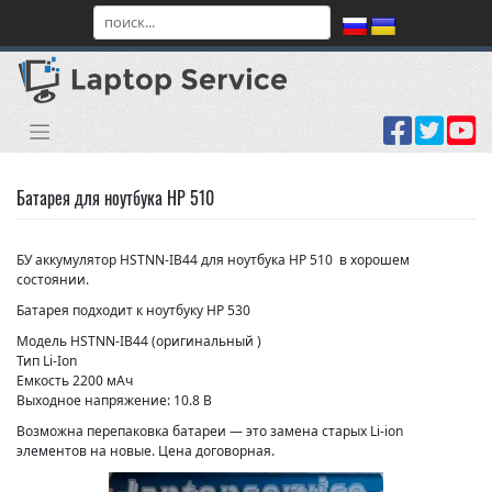
Skip
to
content
Батарея для ноутбука HP 510
БУ аккумулятор HSTNN-IB44 для ноутбука HP 510 в хорошем
состоянии.
Батарея подходит к ноутбуку HP 530
Модель HSTNN-IB44 (оригинальный )
Тип Li-Ion
Емкость 2200 мАч
Выходное напряжение: 10.8 В
Возможна перепаковка батареи — это замена старых Li-ion
элементов на новые. Цена договорная.