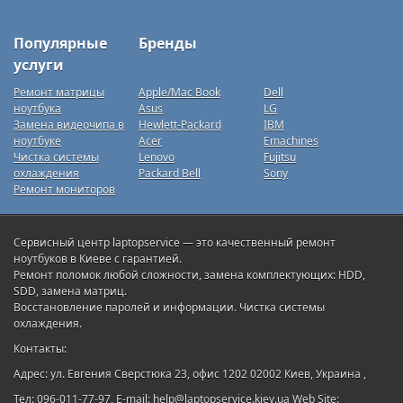
Популярные
Бренды
услуги
Ремонт матрицы
Apple/Mac Book
Dell
ноутбука
Asus
LG
Замена видеочипа в
Hewlett-Packard
IBM
ноутбуке
Acer
Emachines
Чистка системы
Lenovo
Fujitsu
охлаждения
Packard Bell
Sony
Ремонт мониторов
Сервисный центр laptopservice — это качественный ремонт
ноутбуков в Киеве с гарантией.
Ремонт поломок любой сложности, замена комплектующих: HDD,
SDD, замена матриц.
Восстановление паролей и информации. Чистка системы
охлаждения.
Контакты:
Адрес: ул. Евгения Сверстюка 23, офис 1202 02002 Киев, Украина ,
Тел: 096-011-77-97, E-mail: help@laptopservice.kiev.ua Web Site: